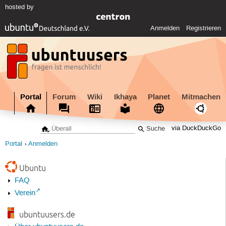
hosted by
Anmelden
Registrieren
Portal
Forum
Wiki
Ikhaya
Planet
Mitmachen
via DuckDuckGo
Portal
Anmelden
Ubuntu
FAQ
Verein
ubuntuusers.de