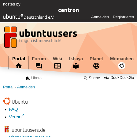
hosted by
Anmelden
Registrieren
Portal
Forum
Wiki
Ikhaya
Planet
Mitmachen
via DuckDuckGo
Portal
Anmelden
Ubuntu
FAQ
Verein
ubuntuusers.de