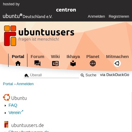
hosted by
Anmelden
Registrieren
Portal
Forum
Wiki
Ikhaya
Planet
Mitmachen
via DuckDuckGo
Portal
Anmelden
Ubuntu
FAQ
Verein
ubuntuusers.de