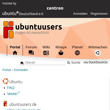
hosted by
Anmelden
Registrieren
Portal
Forum
Wiki
Ikhaya
Planet
Mitmachen
via DuckDuckGo
Portal
Anmelden
Ubuntu
FAQ
Verein
ubuntuusers.de