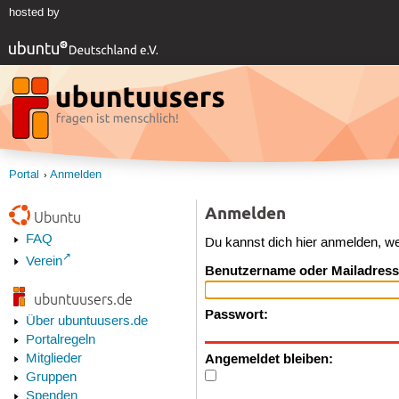
hosted by
Portal
Anmelden
Anmelden
Ubuntu
FAQ
Du kannst dich hier anmelden, w
Verein
Benutzername oder Mailadress
ubuntuusers.de
Passwort:
Über ubuntuusers.de
Portalregeln
Angemeldet bleiben:
Mitglieder
Gruppen
Spenden