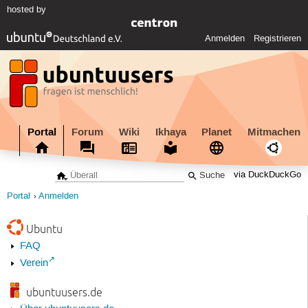
hosted by
Anmelden
Registrieren
Portal
Forum
Wiki
Ikhaya
Planet
Mitmachen
via DuckDuckGo
Portal
Anmelden
Ubuntu
FAQ
Verein
ubuntuusers.de