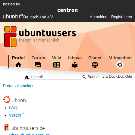
hosted by
Anmelden
Registrieren
Portal
Forum
Wiki
Ikhaya
Planet
Mitmachen
via DuckDuckGo
Portal
Anmelden
Ubuntu
FAQ
Verein
ubuntuusers.de