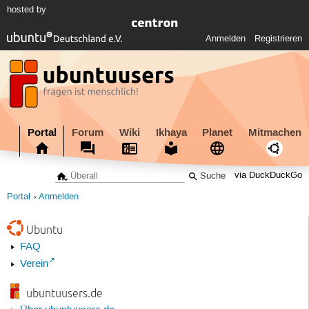
hosted by
Anmelden
Registrieren
Portal
Forum
Wiki
Ikhaya
Planet
Mitmachen
via DuckDuckGo
Portal
Anmelden
Ubuntu
FAQ
Verein
ubuntuusers.de