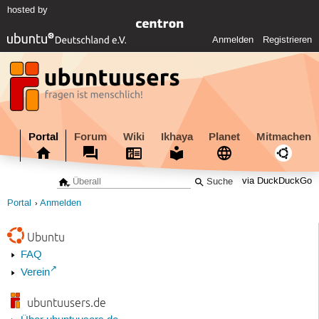
hosted by
Anmelden
Registrieren
Portal
Forum
Wiki
Ikhaya
Planet
Mitmachen
via DuckDuckGo
Portal
Anmelden
Ubuntu
FAQ
Verein
ubuntuusers.de