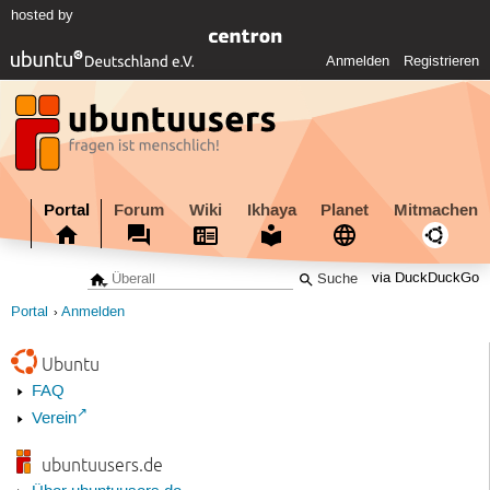
hosted by
Anmelden
Registrieren
Portal
Forum
Wiki
Ikhaya
Planet
Mitmachen
via DuckDuckGo
Portal
Anmelden
Ubuntu
FAQ
Verein
ubuntuusers.de