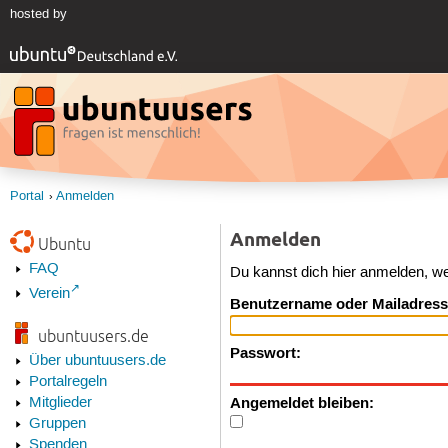
hosted by
Portal
Anmelden
Anmelden
Ubuntu
FAQ
Du kannst dich hier anmelden, w
Verein
Benutzername oder Mailadress
ubuntuusers.de
Passwort:
Über ubuntuusers.de
Portalregeln
Angemeldet bleiben:
Mitglieder
Gruppen
Spenden