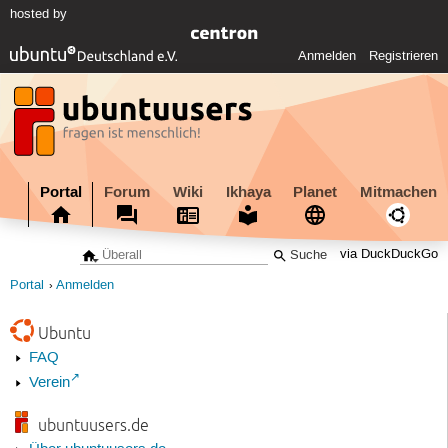
hosted by
Anmelden
Registrieren
Portal
Forum
Wiki
Ikhaya
Planet
Mitmachen
via DuckDuckGo
Portal
Anmelden
Ubuntu
FAQ
Verein
ubuntuusers.de