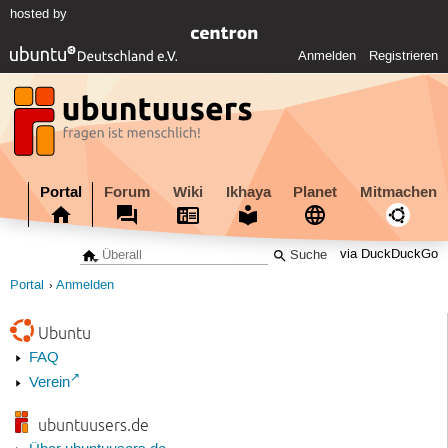
hosted by
Anmelden
Registrieren
Portal
Forum
Wiki
Ikhaya
Planet
Mitmachen
via DuckDuckGo
Portal
Anmelden
Ubuntu
FAQ
Verein
ubuntuusers.de