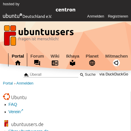
hosted by
Anmelden
Registrieren
Portal
Forum
Wiki
Ikhaya
Planet
Mitmachen
via DuckDuckGo
Portal
Anmelden
Ubuntu
FAQ
Verein
ubuntuusers.de