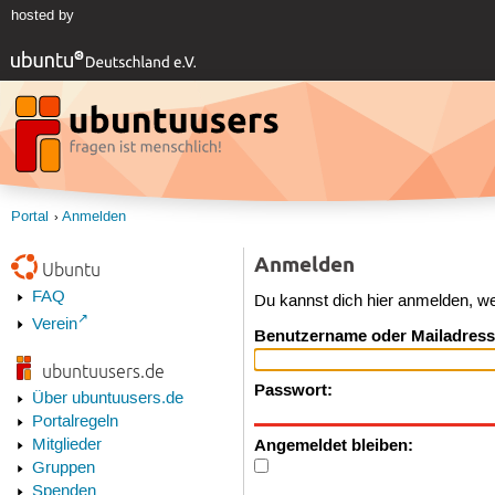
hosted by
Portal
Anmelden
Anmelden
Ubuntu
FAQ
Du kannst dich hier anmelden, w
Verein
Benutzername oder Mailadress
ubuntuusers.de
Passwort:
Über ubuntuusers.de
Portalregeln
Angemeldet bleiben:
Mitglieder
Gruppen
Spenden