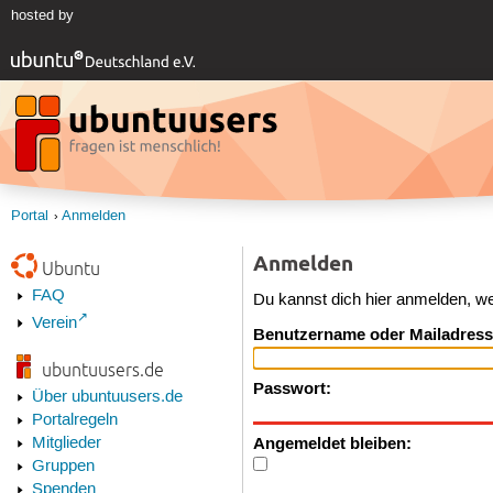
hosted by
Portal
Anmelden
Anmelden
Ubuntu
FAQ
Du kannst dich hier anmelden, w
Verein
Benutzername oder Mailadress
ubuntuusers.de
Passwort:
Über ubuntuusers.de
Portalregeln
Angemeldet bleiben:
Mitglieder
Gruppen
Spenden