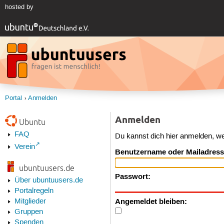
hosted by
Portal
Anmelden
Anmelden
Ubuntu
FAQ
Du kannst dich hier anmelden, w
Verein
Benutzername oder Mailadress
ubuntuusers.de
Passwort:
Über ubuntuusers.de
Portalregeln
Angemeldet bleiben:
Mitglieder
Gruppen
Spenden