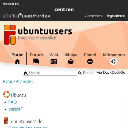
hosted by
Anmelden
Registrieren
Portal
Forum
Wiki
Ikhaya
Planet
Mitmachen
via DuckDuckGo
Portal
Anmelden
Ubuntu
FAQ
Verein
ubuntuusers.de