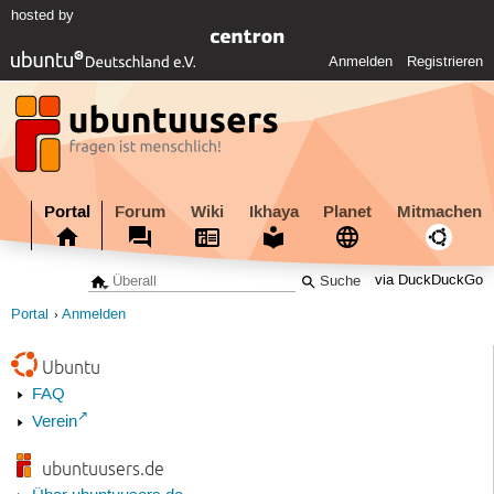
hosted by
Anmelden
Registrieren
Portal
Forum
Wiki
Ikhaya
Planet
Mitmachen
via DuckDuckGo
Portal
Anmelden
Ubuntu
FAQ
Verein
ubuntuusers.de