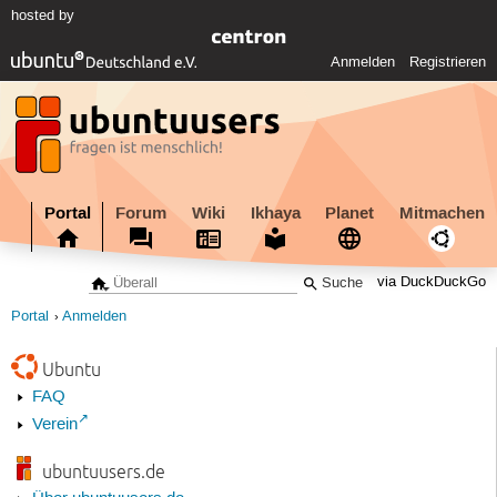
hosted by
Anmelden
Registrieren
Portal
Forum
Wiki
Ikhaya
Planet
Mitmachen
via DuckDuckGo
Portal
Anmelden
Ubuntu
FAQ
Verein
ubuntuusers.de