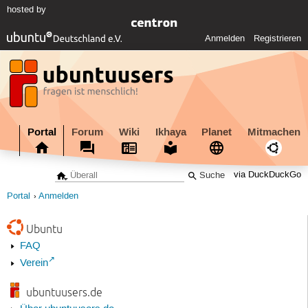
hosted by
Anmelden
Registrieren
Portal
Forum
Wiki
Ikhaya
Planet
Mitmachen
via DuckDuckGo
Portal
Anmelden
Ubuntu
FAQ
Verein
ubuntuusers.de