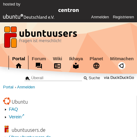
hosted by
Anmelden
Registrieren
Portal
Forum
Wiki
Ikhaya
Planet
Mitmachen
via DuckDuckGo
Portal
Anmelden
Ubuntu
FAQ
Verein
ubuntuusers.de