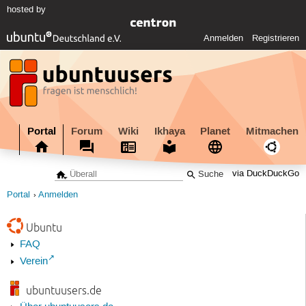
hosted by
Anmelden
Registrieren
Portal
Forum
Wiki
Ikhaya
Planet
Mitmachen
via DuckDuckGo
Portal
Anmelden
Ubuntu
FAQ
Verein
ubuntuusers.de