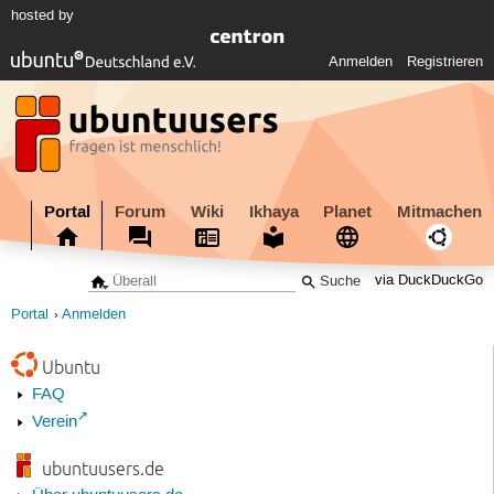
hosted by
Anmelden
Registrieren
Portal
Forum
Wiki
Ikhaya
Planet
Mitmachen
via DuckDuckGo
Portal
Anmelden
Ubuntu
FAQ
Verein
ubuntuusers.de