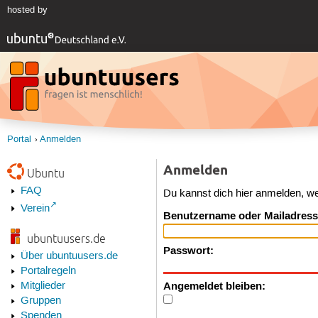
hosted by
Portal
Anmelden
Anmelden
Ubuntu
FAQ
Du kannst dich hier anmelden, w
Verein
Benutzername oder Mailadress
ubuntuusers.de
Passwort:
Über ubuntuusers.de
Portalregeln
Angemeldet bleiben:
Mitglieder
Gruppen
Spenden