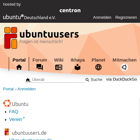
hosted by
Anmelden
Registrieren
Portal
Forum
Wiki
Ikhaya
Planet
Mitmachen
via DuckDuckGo
Portal
Anmelden
Ubuntu
FAQ
Verein
ubuntuusers.de