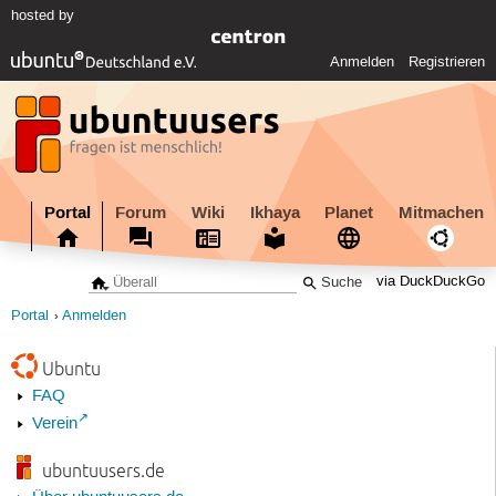
hosted by
Anmelden
Registrieren
Portal
Forum
Wiki
Ikhaya
Planet
Mitmachen
via DuckDuckGo
Portal
Anmelden
Ubuntu
FAQ
Verein
ubuntuusers.de