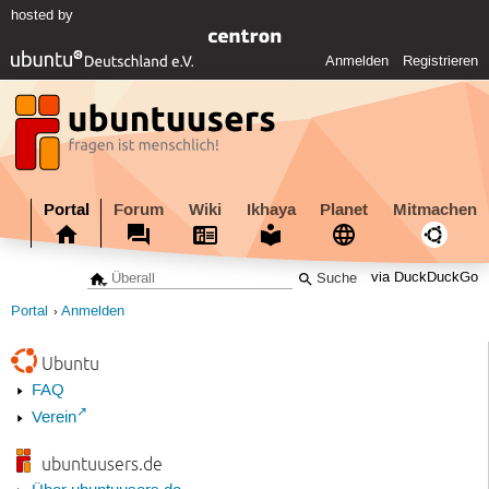
hosted by
Anmelden
Registrieren
Portal
Forum
Wiki
Ikhaya
Planet
Mitmachen
via DuckDuckGo
Portal
Anmelden
Ubuntu
FAQ
Verein
ubuntuusers.de