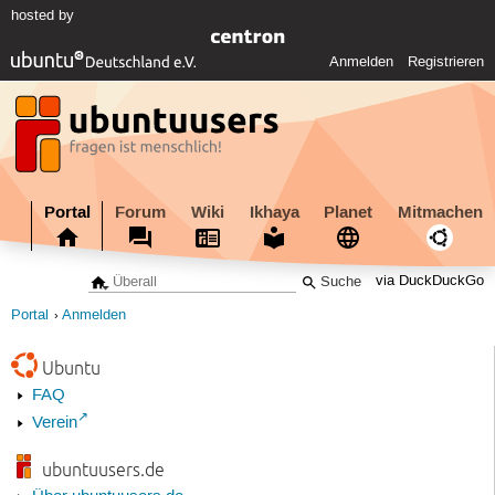
hosted by
Anmelden
Registrieren
Portal
Forum
Wiki
Ikhaya
Planet
Mitmachen
via DuckDuckGo
Portal
Anmelden
Ubuntu
FAQ
Verein
ubuntuusers.de