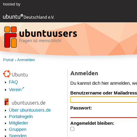
hosted by
Portal
Anmelden
Anmelden
Ubuntu
FAQ
Du kannst dich hier anmelden, w
Verein
Benutzername oder Mailadress
ubuntuusers.de
Passwort:
Über ubuntuusers.de
Portalregeln
Angemeldet bleiben:
Mitglieder
Gruppen
Spenden