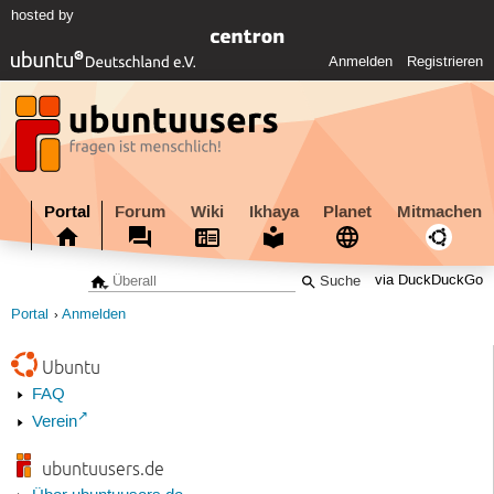
hosted by
Anmelden
Registrieren
Portal
Forum
Wiki
Ikhaya
Planet
Mitmachen
via DuckDuckGo
Portal
Anmelden
Ubuntu
FAQ
Verein
ubuntuusers.de