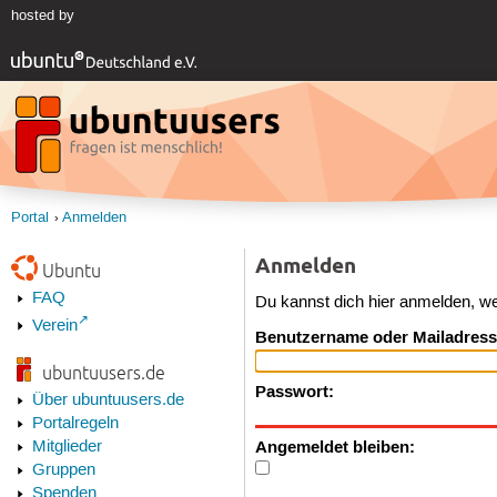
hosted by
Portal
Anmelden
Anmelden
Ubuntu
FAQ
Du kannst dich hier anmelden, w
Verein
Benutzername oder Mailadress
ubuntuusers.de
Passwort:
Über ubuntuusers.de
Portalregeln
Angemeldet bleiben:
Mitglieder
Gruppen
Spenden