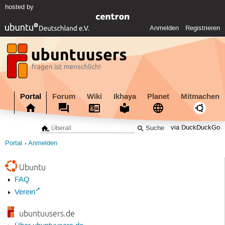
hosted by
Anmelden
Registrieren
Portal
Forum
Wiki
Ikhaya
Planet
Mitmachen
via DuckDuckGo
Portal
Anmelden
Ubuntu
FAQ
Verein
ubuntuusers.de