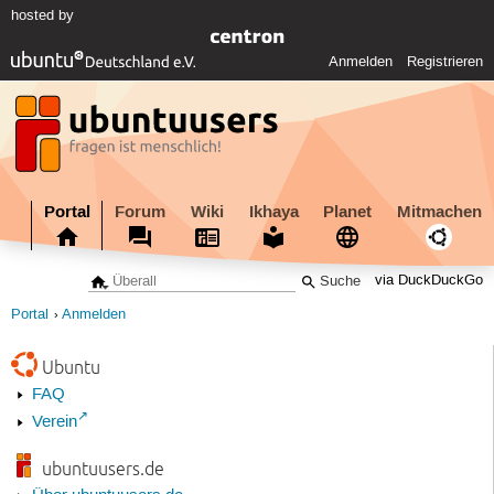
hosted by
Anmelden
Registrieren
Portal
Forum
Wiki
Ikhaya
Planet
Mitmachen
via DuckDuckGo
Portal
Anmelden
Ubuntu
FAQ
Verein
ubuntuusers.de