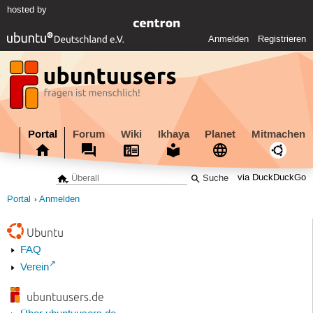
hosted by
Anmelden
Registrieren
Portal
Forum
Wiki
Ikhaya
Planet
Mitmachen
via DuckDuckGo
Portal
Anmelden
Ubuntu
FAQ
Verein
ubuntuusers.de