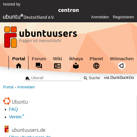
hosted by
Anmelden
Registrieren
Portal
Forum
Wiki
Ikhaya
Planet
Mitmachen
via DuckDuckGo
Portal
Anmelden
Ubuntu
FAQ
Verein
ubuntuusers.de