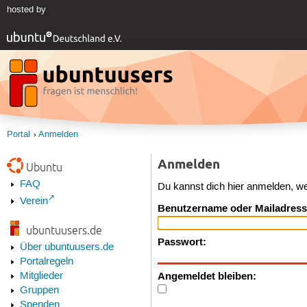
hosted by
Portal
Anmelden
Anmelden
Ubuntu
FAQ
Du kannst dich hier anmelden, w
Verein
Benutzername oder Mailadress
ubuntuusers.de
Passwort:
Über ubuntuusers.de
Portalregeln
Angemeldet bleiben:
Mitglieder
Gruppen
Spenden