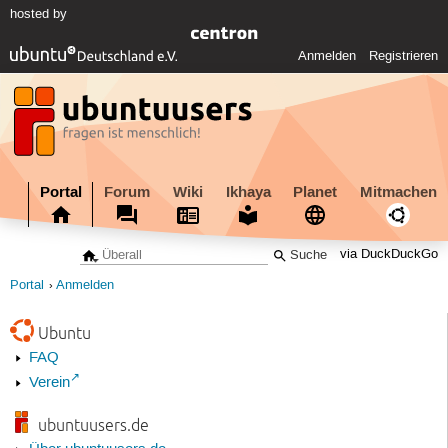
hosted by
Anmelden
Registrieren
Portal
Forum
Wiki
Ikhaya
Planet
Mitmachen
via DuckDuckGo
Portal
Anmelden
Ubuntu
FAQ
Verein
ubuntuusers.de