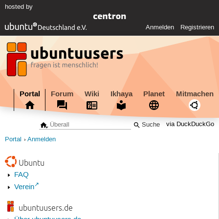
hosted by
Anmelden
Registrieren
Portal
Forum
Wiki
Ikhaya
Planet
Mitmachen
via DuckDuckGo
Portal
Anmelden
Ubuntu
FAQ
Verein
ubuntuusers.de