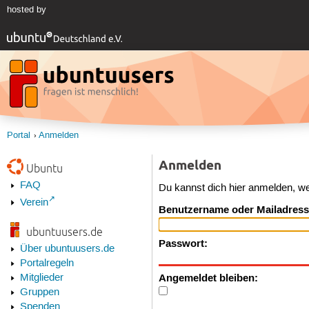
hosted by
Portal
Anmelden
Anmelden
Ubuntu
FAQ
Du kannst dich hier anmelden, w
Verein
Benutzername oder Mailadress
ubuntuusers.de
Passwort:
Über ubuntuusers.de
Portalregeln
Angemeldet bleiben:
Mitglieder
Gruppen
Spenden