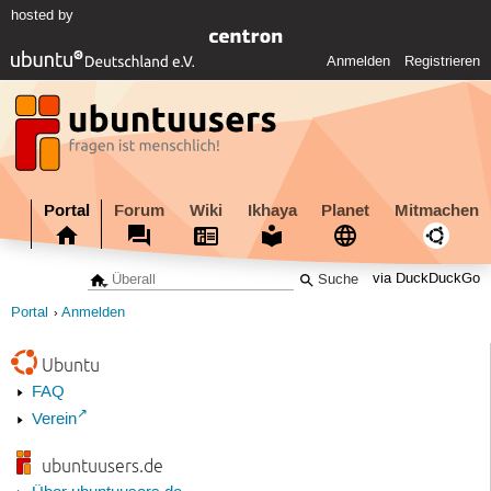
hosted by
Anmelden
Registrieren
Portal
Forum
Wiki
Ikhaya
Planet
Mitmachen
via DuckDuckGo
Portal
Anmelden
Ubuntu
FAQ
Verein
ubuntuusers.de