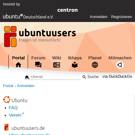
hosted by
Anmelden
Registrieren
Portal
Forum
Wiki
Ikhaya
Planet
Mitmachen
via DuckDuckGo
Portal
Anmelden
Ubuntu
FAQ
Verein
ubuntuusers.de