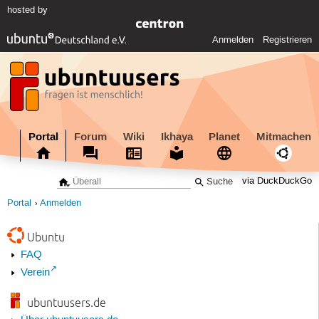
hosted by
Anmelden
Registrieren
Portal
Forum
Wiki
Ikhaya
Planet
Mitmachen
via DuckDuckGo
Portal
Anmelden
Ubuntu
FAQ
Verein
ubuntuusers.de