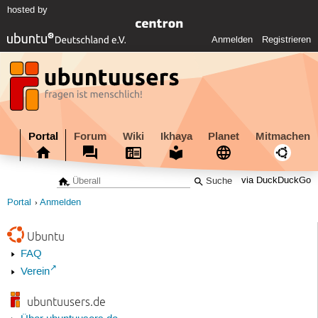
hosted by
Anmelden
Registrieren
Portal
Forum
Wiki
Ikhaya
Planet
Mitmachen
via DuckDuckGo
Portal
Anmelden
Ubuntu
FAQ
Verein
ubuntuusers.de