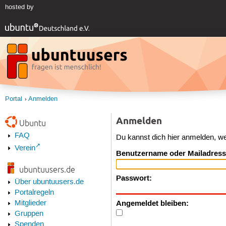
hosted by
Portal
Anmelden
Anmelden
Ubuntu
FAQ
Du kannst dich hier anmelden, w
Verein
Benutzername oder Mailadress
ubuntuusers.de
Passwort:
Über ubuntuusers.de
Portalregeln
Angemeldet bleiben:
Mitglieder
Gruppen
Spenden