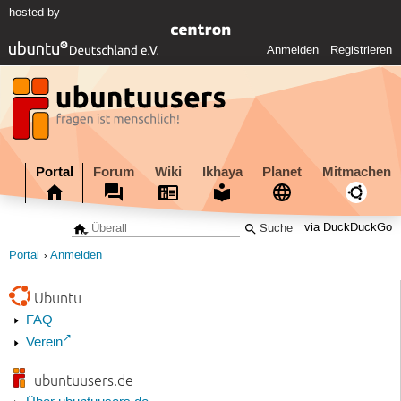
hosted by
Anmelden
Registrieren
Portal
Forum
Wiki
Ikhaya
Planet
Mitmachen
via DuckDuckGo
Portal
Anmelden
Ubuntu
FAQ
Verein
ubuntuusers.de