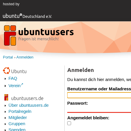
hosted by
Portal
Anmelden
Anmelden
Ubuntu
FAQ
Du kannst dich hier anmelden, w
Verein
Benutzername oder Mailadress
ubuntuusers.de
Passwort:
Über ubuntuusers.de
Portalregeln
Angemeldet bleiben:
Mitglieder
Gruppen
Spenden