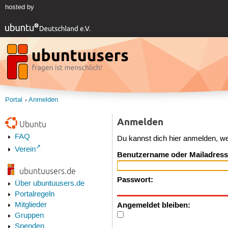
hosted by
Portal
Anmelden
Anmelden
Ubuntu
FAQ
Du kannst dich hier anmelden, w
Verein
Benutzername oder Mailadress
ubuntuusers.de
Passwort:
Über ubuntuusers.de
Portalregeln
Angemeldet bleiben:
Mitglieder
Gruppen
Spenden