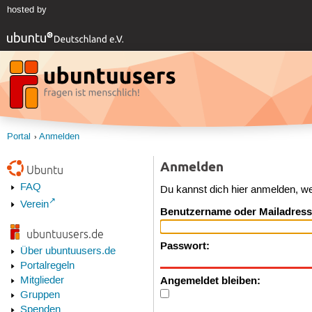
hosted by
Portal
Anmelden
Anmelden
Ubuntu
FAQ
Du kannst dich hier anmelden, w
Verein
Benutzername oder Mailadress
ubuntuusers.de
Passwort:
Über ubuntuusers.de
Portalregeln
Angemeldet bleiben:
Mitglieder
Gruppen
Spenden