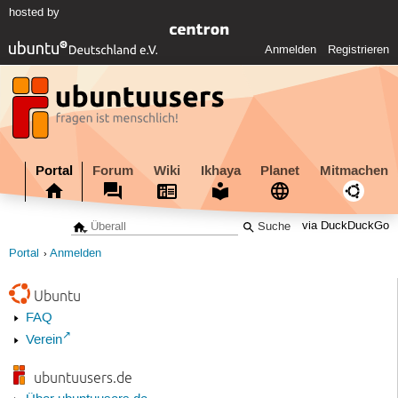
hosted by
Anmelden
Registrieren
Portal
Forum
Wiki
Ikhaya
Planet
Mitmachen
via DuckDuckGo
Portal
Anmelden
Ubuntu
FAQ
Verein
ubuntuusers.de